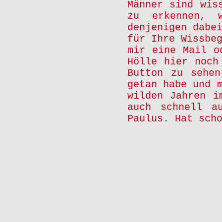
Männer sind wis
zu erkennen, 
denjenigen dabe
für Ihre Wissbe
mir eine Mail o
Hölle hier noch
Button zu sehe
getan habe und 
wilden Jahren i
auch schnell a
Paulus.
Hat sch