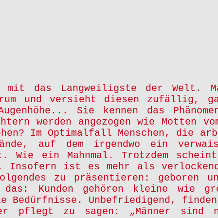
d mit das Langweiligste der Welt. M
rum und versieht diesen zufällig, g
Augenhöhe... Sie kennen das Phänome
chtern werden angezogen wie Motten vo
ehen? Im Optimalfall Menschen, die arb
lände, auf dem irgendwo ein verwais
t. Wie ein Mahnmal. Trotzdem schein
. Insofern ist es mehr als verlocken
olgendes zu präsentieren: geboren u
 das: Kunden gehören kleine wie gr
ie Bedürfnisse. Unbefriedigend, finden
er pflegt zu sagen: „Männer sind n